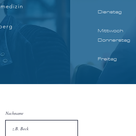
14.00 
nmedizin
Dienstag 0
14.00 
berg
Mittwoch 0
Donnerstag 
14.00 
Freitag 08
Nachname